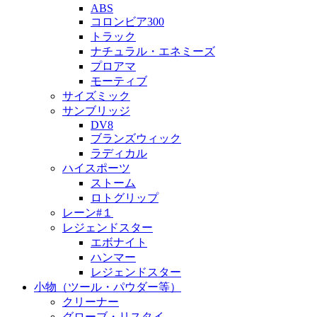
ABS
コロンビア300
トラック
ナチュラル・エネミーズ
プロアマ
モーティブ
サイズミック
サンブリッジ
DV8
ブランズウィック
ラディカル
ハイスポーツ
ストーム
ロトグリップ
レーン#１
レジェンドスター
エボナイト
ハンマー
レジェンドスター
小物（ツール・パウダー等）
クリーナー
グローブ・リスタイ