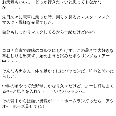
お天気もいいし、どっか行きた～いと思ってもなかな
か、、、。
先日久々に電車に乗った時、周りを見るとマスク・マスク・
マスク・異様な光景でした。
自分もしっかりマスクしてるから一緒だけど(^ω^)
コロナ自粛で趣味のゴルフにも行けず、この暑さで大好きな
草むしりも出来ず、始めようと試みたボウリングもエアー
中・・・。
そんな内田さん、体を動かすにはバッセンだ！ﾋﾟｶｯと閃いた
らしい。
中学の頃やってた野球、かなり久々だけど、よーし打ちまく
るぞ~と気合を入れて・・・いざバッセンへ。
その背中からは熱い男魂が・・・ホームラン打ったら「アツ
オ~」ポーズ見せてね！