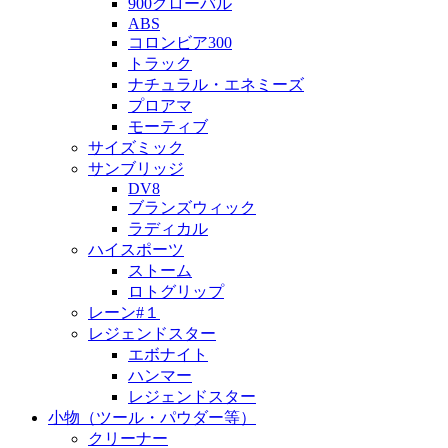
900グローバル
ABS
コロンビア300
トラック
ナチュラル・エネミーズ
プロアマ
モーティブ
サイズミック
サンブリッジ
DV8
ブランズウィック
ラディカル
ハイスポーツ
ストーム
ロトグリップ
レーン#１
レジェンドスター
エボナイト
ハンマー
レジェンドスター
小物（ツール・パウダー等）
クリーナー