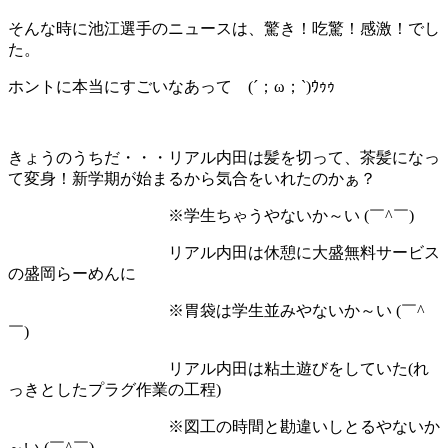
そんな時に池江選手のニュースは、驚き！吃驚！感激！でし
た。
ホントに本当にすごいなあって (´；ω；`)ｳｩｩ
きょうのうちだ・・・リアル内田は髪を切って、茶髪になっ
て変身！新学期が始まるから気合をいれたのかぁ？
※学生ちゃうやないか～い (￣^￣)
リアル内田は休憩に大盛無料サービス
の盛岡らーめんに
※胃袋は学生並みやないか～い (￣^
￣)
リアル内田は粘土遊びをしていた(れ
っきとしたプラグ作業の工程)
※図工の時間と勘違いしとるやないか
～い (￣^￣)