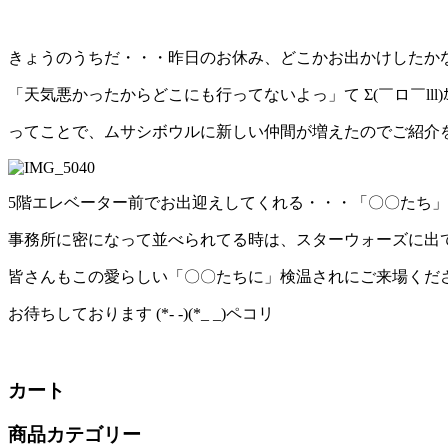
きょうのうちだ・・・昨日のお休み、どこかお出かけしたか
「天気悪かったからどこにも行ってないよっ」て Σ(￣ロ￣lll)ｶ
ってことで、ムサシボウルに新しい仲間が増えたのでご紹介を ﾜｸﾜｸ”o(･ｪ
5階エレベーター前でお出迎えしてくれる・・・「〇〇たち
事務所に密になって並べられてる時は、スターウォーズに出てく
皆さんもこの愛らしい「〇〇たちに」検温されにご来場くださ
お待ちしております (*- -)(*_ _)ペコリ
カート
商品カテゴリー