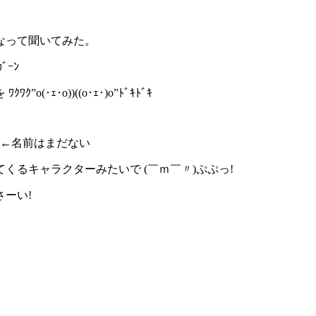
なって聞いてみた。
ﾞｰﾝ
･o))((o･ｪ･)o”ﾄﾞｷﾄﾞｷ
」←名前はまだない
るキャラクターみたいで (￣ｍ￣〃)ぷぷっ!
ーい!