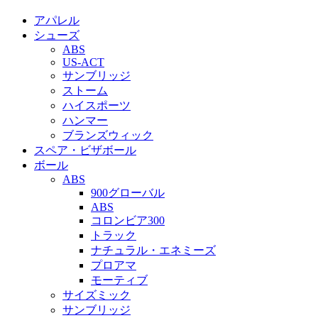
アパレル
シューズ
ABS
US‐ACT
サンブリッジ
ストーム
ハイスポーツ
ハンマー
ブランズウィック
スペア・ビザボール
ボール
ABS
900グローバル
ABS
コロンビア300
トラック
ナチュラル・エネミーズ
プロアマ
モーティブ
サイズミック
サンブリッジ