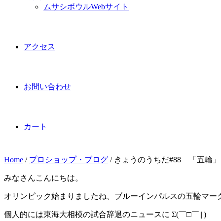
ムサシボウルWebサイト
アクセス
お問い合わせ
カート
Home
/
プロショップ・ブログ
/
きょうのうちだ#88 「五輪」
みなさんこんにちは。
オリンピック始まりましたね、ブルーインパルスの五輪マー
個人的には東海大相模の試合辞退のニュースに Σ(￣□￣|||)