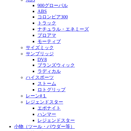
900グローバル
ABS
コロンビア300
トラック
ナチュラル・エネミーズ
プロアマ
モーティブ
サイズミック
サンブリッジ
DV8
ブランズウィック
ラディカル
ハイスポーツ
ストーム
ロトグリップ
レーン#１
レジェンドスター
エボナイト
ハンマー
レジェンドスター
小物（ツール・パウダー等）