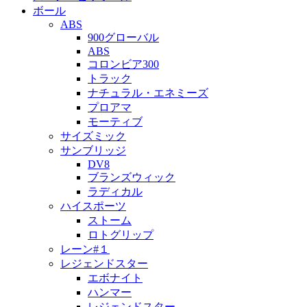
ボール
ABS
900グローバル
ABS
コロンビア300
トラック
ナチュラル・エネミーズ
プロアマ
モーティブ
サイズミック
サンブリッジ
DV8
ブランズウィック
ラディカル
ハイスポーツ
ストーム
ロトグリップ
レーン#１
レジェンドスター
エボナイト
ハンマー
レジェンドスター